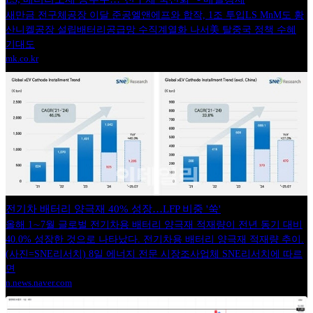
새만금 전구체공장 이달 준공엘앤에프와 합작, 1조 투입LS MnM도 황
산니켈공장 설립배터리공급망 수직계열화 나서美 탈중국 정책 수혜
기대도
mk.co.kr
전기차 배터리 양극재 40% 성장…LFP 비중 '쑥'
올해 1∼7월 글로벌 전기차용 배터리 양극재 적재량이 전년 동기 대비
40.0% 성장한 것으로 나타났다. 전기차용 배터리 양극재 적재량 추이.
(사진=SNE리서치) 8일 에너지 전문 시장조사업체 SNE리서치에 따르
면
n.news.naver.com