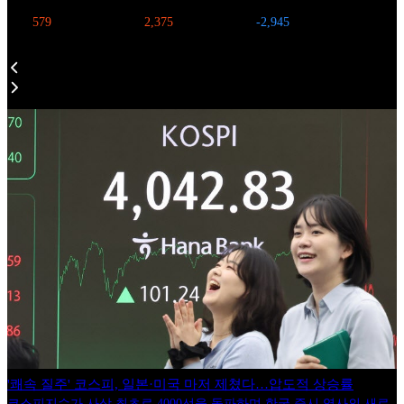
579
2,375
-2,945
'쾌속 질주' 코스피, 일본·미국 마저 제쳤다…압도적 상승률
코스피지수가 사상 최초로 4000선을 돌파하며 한국 증시 역사의 새로