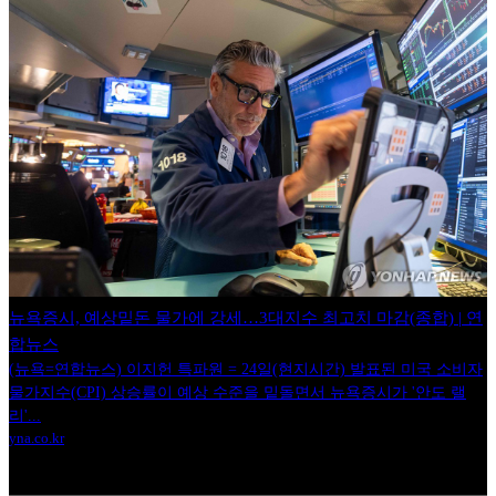
뉴욕증시, 예상밑돈 물가에 강세…3대지수 최고치 마감(종합) | 연
합뉴스
(뉴욕=연합뉴스) 이지헌 특파원 = 24일(현지시간) 발표된 미국 소비자
물가지수(CPI) 상승률이 예상 수준을 밑돌면서 뉴욕증시가 '안도 랠
리'...
yna.co.kr