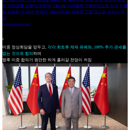
운 이정표를 세웠다. 1983년 1월 4일 시가총액 가중방식으로 지수 산출
을 시작한 지 42년 만이다. 엠피닥터에 따르면 27일 코스피 지수는 전
장
n.news.naver.com
•
미중 정상회담을 앞두고,
각각 희토류 제재 유예와, 100% 추가 관세를
없는 것으로 합의
하며
향후 미중 합의가 원만한 하게 흘러갈 전망이 커짐