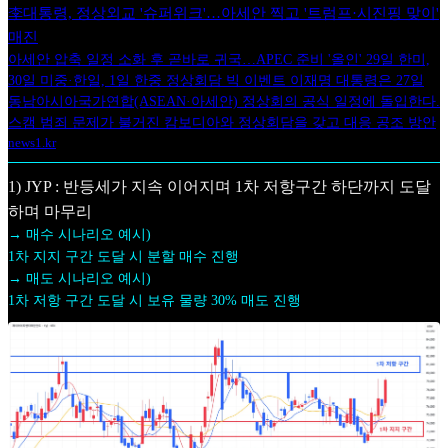
李대통령, 정상외교 '슈퍼위크'…아세안 찍고 '트럼프·시진핑 맞이'
매진
아세안 압축 일정 소화 후 곧바로 귀국…APEC 준비 '올인' 29일 한미,
30일 미중·한일, 1일 한중 정상회담 빅 이벤트 이재명 대통령은 27일
동남아시아국가연합(ASEAN·아세안) 정상회의 공식 일정에 돌입한다.
스캠 범죄 문제가 불거진 캄보디아와 정상회담을 갖고 대응 공조 방안
news1.kr
1) JYP : 반등세가 지속 이어지며 1차 저항구간 하단까지 도달
하며 마무리
→ 매수 시나리오 예시)
1차 지지 구간 도달 시 분할 매수 진행
→ 매도 시나리오 예시)
1차 저항 구간 도달 시 보유 물량 30% 매도 진행