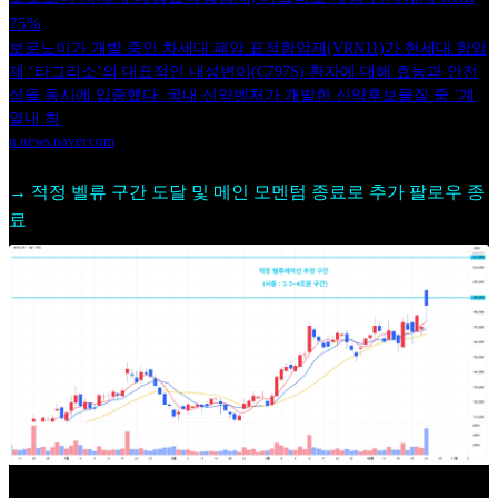
75%
보로노이가 개발 중인 차세대 폐암 표적항암제(VRN11)가 현세대 항암
제 ‘타그리소’의 대표적인 내성변이(C797S) 환자에 대해 효능과 안전
성을 동시에 입증했다. 국내 신약벤처가 개발한 신약후보물질 중 ‘계
열내 최
n.news.naver.com
→ 적정 벨류 구간 도달 및 메인 모멘텀 종료로 추가 팔로우 종
료