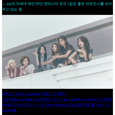
→ jyp의 차세대 메인 IP인 엔믹스의 정규 1집은 좋은 퍼포먼스를 보여
주고 있는 중
엔믹스, 'Blue Valentine' 차트 1위 행진
가을 캐럴 자리매김→음악방송 2주 차 돌입▲엔믹스(사진제공=JYP엔
터테인먼트)엔믹스가 신곡 'Blue Valentine'으로 음원 차트를 석권, 인기
상승세를