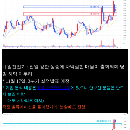
2) 일진전기 : 전일 강한 상승에 차익실현 매물이 출회되며 당
일 하락 마무리
* 11월 17일, 3분기 실적발표 예정
* 기업 분석 내용은
10월 1~2주차 내용
에 있으니 안보신 분들은 반드
시 보길 바람
→ 매도 시나리오 예시)
적정 벨류에이션을 돌파했기에, 분할매도 진행