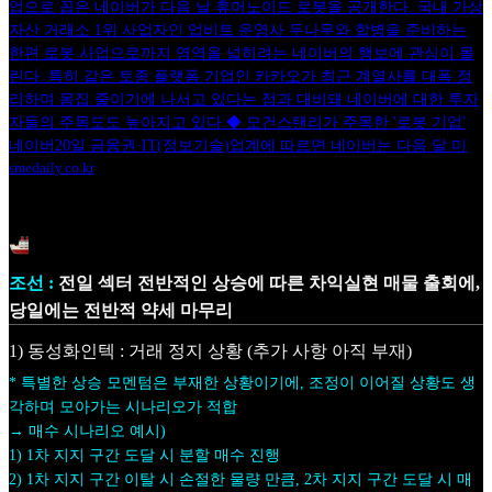
업으로 꼽은 네이버가 다음 날 휴머노이드 로봇을 공개한다. 국내 가상
자산 거래소 1위 사업자인 업비트 운영사 두나무와 합병을 준비하는
한편 로봇 사업으로까지 영역을 넓히려는 네이버의 행보에 관심이 몰
린다. 특히 같은 토종 플랫폼 기업인 카카오가 최근 계열사를 대폭 정
리하며 몸집 줄이기에 나서고 있다는 점과 대비돼 네이버에 대한 투자
자들의 주목도도 높아지고 있다.◆ 모건스탠리가 주목한 '로봇 기업'
네이버20일 금융권·IT(정보기술)업계에 따르면 네이버는 다음 달 미
smedaily.co.kr
조선 :
전일 섹터 전반적인 상승에 따른 차익실현 매물 출회에,
당일에는 전반적 약세 마무리
1) 동성화인텍 : 거래 정지 상황 (추가 사항 아직 부재)
* 특별한 상승 모멘텀은 부재한 상황이기에, 조정이 이어질 상황도 생
각하며 모아가는 시나리오가 적합
→ 매수 시나리오 예시)
1) 1차 지지 구간 도달 시 분할 매수 진행
2) 1차 지지 구간 이탈 시 손절한 물량 만큼, 2차 지지 구간 도달 시 매