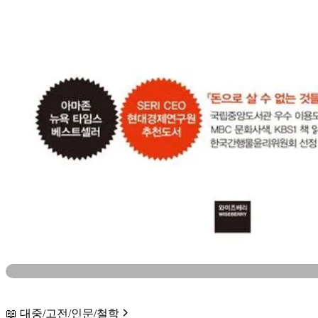
📖 대중/고전/인문/철학