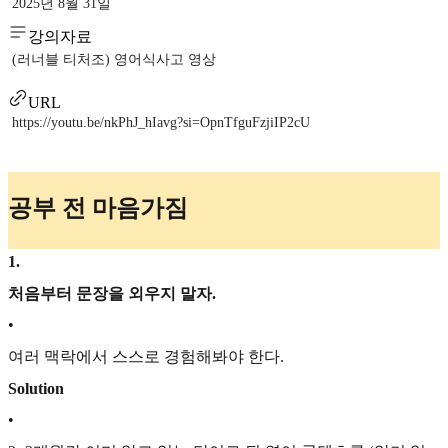
2025년 8월 31일
강의자료
(러너블 티처조) 영어식사고 영상
URL
https://youtu.be/nkPhJ_hIavg?si=OpnTfguFzjiIP2cU
공부 전 마음가짐
1
.
처음부터 문장을 외우지 말자.
•
여러 맥락에서 스스로 경험해봐야 한다.
Solution
•