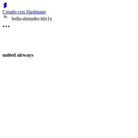
Creado con Slashpage
B
e
bella-shmuder-fdx1x
united airways