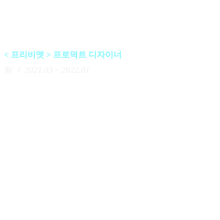
명이 서비스 이용
< 프리비엣 > 프로덕트 디자이너
팀 ㅣ
2021.03 ~ 2022.01
모든 사람에게 필요한 서비스가 아니라면 사용자의 삶에
큰 영향을 미치는 서비스를 만들어야 한다는 것을배웠습니
다.
•
사용자 : 한국 거주 고려인 3-5세, 러시아어 학습을 원하는
한국인
•
서비스 : 서툴러도 눈치 보지 않는 환경에서 원하는 시간에
음성 채팅으로 모국어 교환
•
담당 업무 : 사용자 대면 인터뷰, 5 Why 기반 문제 정의 및