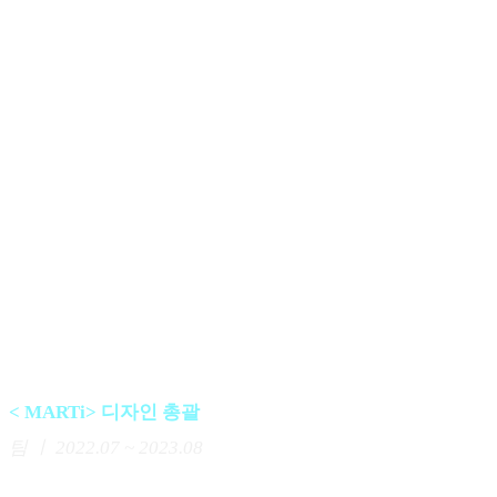
사용자 : 고교학점제 시행 고등학교에 재학 중인 학생과 교
사
•
서비스 : 수업 정보 확인, 진로 컨텐츠 제공, 학교별 커뮤니
티
•
담당 업무 : 고등학생 281명 대상 정량 조사, 고등학생과 교
사 8명 화상 인터뷰, 기능 도출, 화면 디자인, 논문 작성(담
당 파트 작성, 전체 원고 수정 및 윤문)
•
성과 : 학술지 Journal of Integrated Design Research 2024년
4월 호 등재
< MARTi> 디자인 총괄
팀 ㅣ
2022.07 ~ 2023.08
경쟁력 있는 회사가 되기 위해서는 기술력이 뒷받침되어야