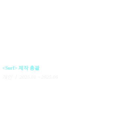
Project
<Surf> 제작 총괄
개인 ㅣ
2025.01 ~ 2025.06
당연함과 익숙함에 질문을 던지고 바꿔나갈 때의 즐거움을
배웠습니다.
•
사용자 : 능동적이고 주체적인 뉴스 소비가 필요한 사용자
•
서비스 : 자극적인 기사 제목, 알고리즘의 추천 없이 '동등