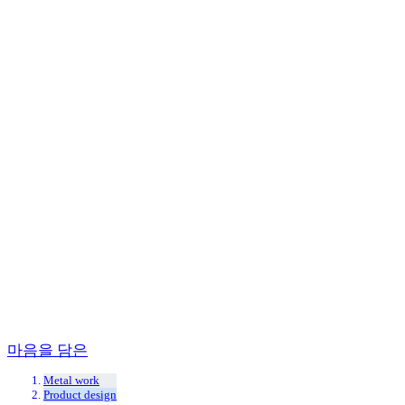
Practice work
Todo
BX
Typography
Editorial design
Metal work
Product design
마음을 담은
Metal work
Product design