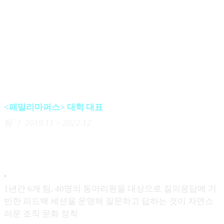
기능 도출, 디스코드 기반 프로토타입 설계, CS, 프로토타
이핑 실시간 모니터링, 앱 디자인
•
성과 : 만족도 88% 달성, '이전의 학습 방식보다 비교할 수
없을 정도로 편리하다', '전보다 편안한 마음으로 참여하게
된다' 등의 평가 확보
<패밀리마퍼스> 대학 대표
팀 ㅣ
2019.11 ~ 2022.12
질문에 기반한 소통은 비판적 사고 능력 향상에 도움을 주
고, 팀의 역량과 서비스 품질 향상에 도움이 된다는 확신을
갖게 되었습니다.
•
1년간 6개 팀, 40명의 동아리원을 대상으로 질의응답에 기
반한 피드백 세션을 운영해 질문하고 답하는 것이 자연스
러운 조직 문화 정착