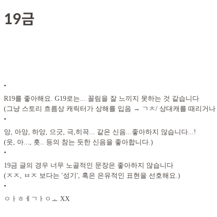
19금
•
R19를 좋아해요. G19로는... 꼴림을 잘 느끼지 못하는 것 같습니다
(그냥 스토리 흐름상 캐릭터가 상해를 입음 → ㄱㅊ/ 상대캐를 때리거나
•
앙, 아앙, 하앙, 으긋, 극,히끅... 같은 신음...좋아하지 않습니다...!
(읏, 아..., 흣.. 등의 참는 듯한 신음을 좋아합니다.)
•
19금 글의 경우 너무 노골적인 문장은 좋아하지 않습니다
(ㅈㅈ, ㅂㅈ 보다는 '성기', 혹은 은유적인 표현을 선호해요.)
•
ㅇㅏㅎㅔㄱㅏㅇㅗ XX