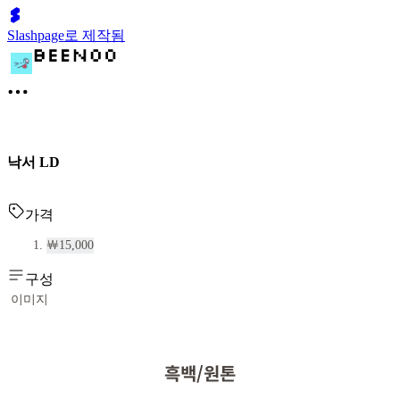
Slashpage로 제작됨
낙서 LD
가격
￦15,000
구성
이미지
흑백/원톤