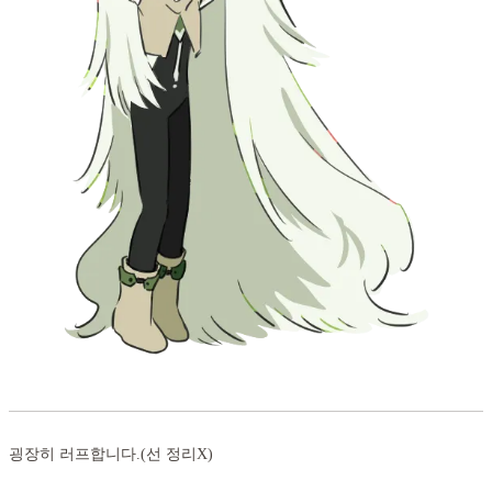
굉장히 러프합니다.(선 정리X)