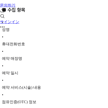
문의하기
■ 수집 항목
サインイン
•
성명
•
휴대전화번호
•
예약 매장명
•
예약 일시
•
예약 서비스(시술) 내용
•
점유인증(OTC) 정보