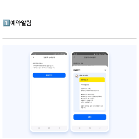
1️⃣예약알림