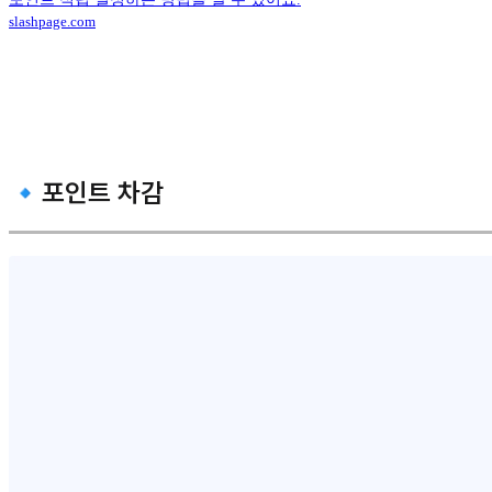
slashpage.com
🔹포인트 차감