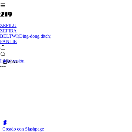
ZEFILU
ZEFIBA
BELTWI(Ding-dong ditch)
PANTIE
Iniciar sesión
인어AU
Creado con Slashpage