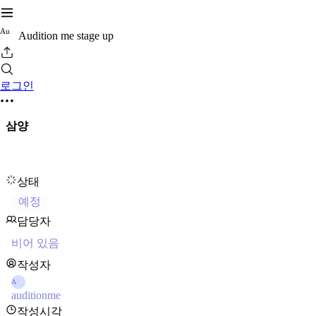
A
u
Audition me stage up
로그인
삼양
상태
예정
담당자
비어 있음
작성자
A
auditionme
작성시각