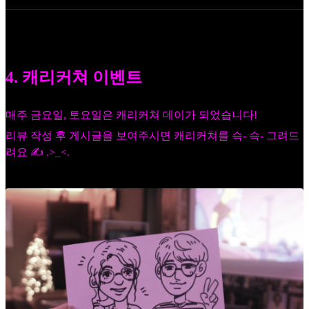
4. 캐리커쳐 이벤트
매주 금요일, 토요일은 캐리커쳐 데이가 되었습니다!
리뷰 작성 후 게시글을 보여주시면 캐리커쳐를 슥- 슥- 그려드
려요 ✍️ .>_<.