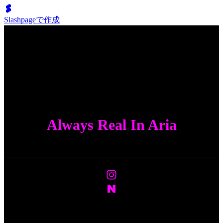
Slashpageで作成
A
r
aria
Aria
Always Real In Aria