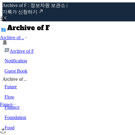
Archive of F : 정보자원 보관소 |
기록가 신청하기
Archive of ..
홈
Archive of F
Notification
Guest Book
Archive of ..
Future
Flow
Frown
Finance
Foundation
Food