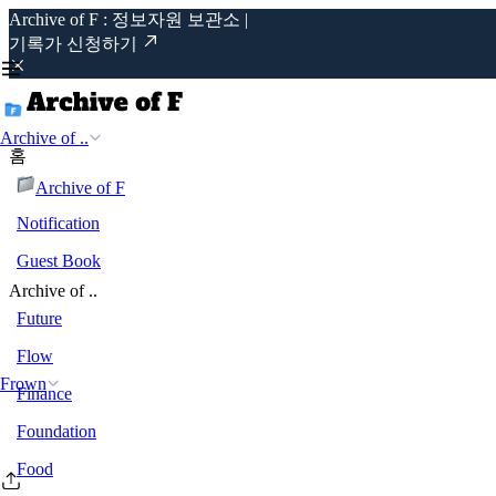
Archive of F : 정보자원 보관소 |
기록가 신청하기
Archive of ..
홈
Archive of F
Notification
Guest Book
Archive of ..
Future
Flow
Frown
Finance
Foundation
Food