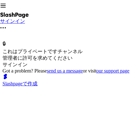
サインイン
🔒
これはプライベートですチャンネル
管理者に許可を求めてください
サインイン
Got a problem? Please
send us a message
or visit
our support page
Slashpageで作成