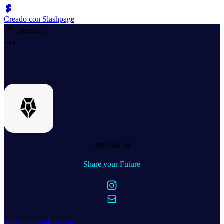
Creado con Slashpage
A
p
apesium
APESIUM
Share your Future
Subscribe
Subscribe