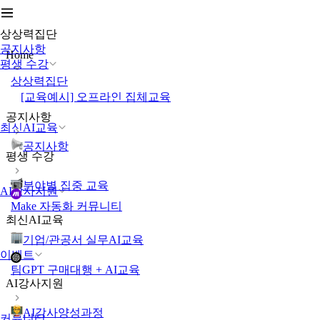
상상력집단
공지사항
Home
평생 수강
상상력집단
[교육예시] 오프라인 집체교육
공지사항
최신AI교육
공지사항
평생 수강
분야별 집중 교육
AI강사지원
Make 자동화 커뮤니티
최신AI교육
기업/관공서 실무AI교육
이벤트
팀GPT 구매대행 + AI교육
AI강사지원
AI강사양성과정
커뮤니티