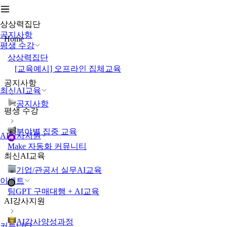
상상력집단
공지사항
Home
평생 수강
상상력집단
[교육예시] 오프라인 집체교육
공지사항
최신AI교육
공지사항
평생 수강
분야별 집중 교육
AI강사지원
Make 자동화 커뮤니티
최신AI교육
기업/관공서 실무AI교육
이벤트
팀GPT 구매대행 + AI교육
AI강사지원
AI강사양성과정
커뮤니티