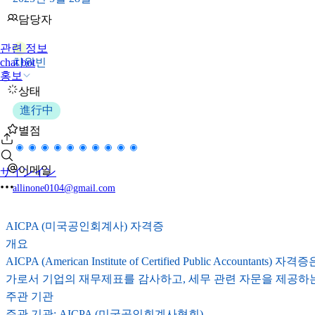
담당자
관련 정보
차
차원빈
chat bot
홍보
상태
進行中
별점
이메일
サインイン
allinone0104@gmail.com
AICPA (미국공인회계사) 자격증
개요
AICPA (American Institute of Certified Publ
가로서 기업의 재무제표를 감사하고, 세무 관련 자문을 제공하는
주관 기관
주관 기관: AICPA (미국공인회계사협회)