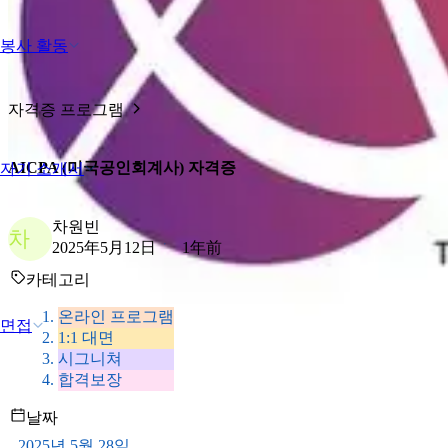
봉사 활동
자격증 프로그램
AICPA (미국공인회계사) 자격증
자기 소개서
차원빈
차
2025年5月12日
1年前
카테고리
온라인 프로그램
면접
1:1 대면
시그니쳐
합격보장
날짜
2025년 5월 28일