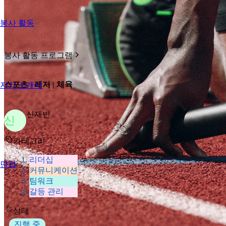
봉사 활동
봉사 활동 프로그램
스포츠 | 레저 | 체육
자기 소개서
신재빈
신
카테고리
리더십
면접
커뮤니케이션
팀워크
갈등 관리
상태
진행 중