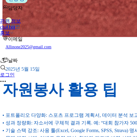
담당자
관련 정보
차
차원빈
chat bot
홍보
이메일
Allinone2025@gmail.com
날짜
2025년 5월 15일
로그인
자원봉사 활용 팁
• 포트폴리오 다양화: 스포츠 프로그램 계획서, 데이터 분석 보고서, 이
• 성과 정량화: 자소서에 구체적 결과 기록. 예: “대회 참가자 500
• 기술 스택 강조: 사용 툴(Excel, Google Forms, SPSS, Strav