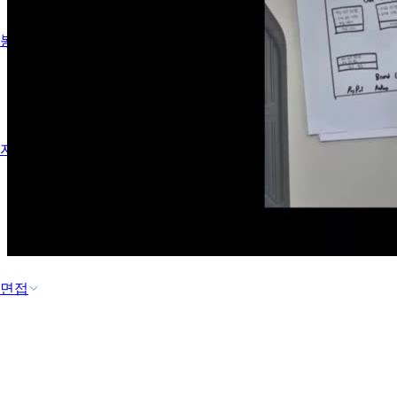
봉사 활동
자기 소개서
면접