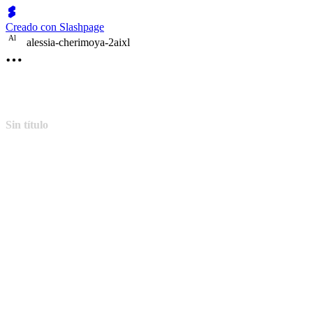
Creado con Slashpage
A
l
alessia-cherimoya-2aixl
Sin título