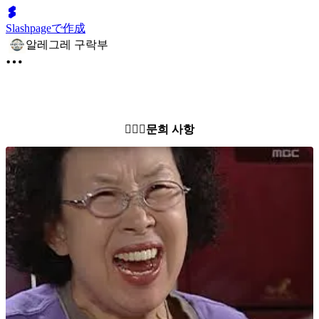
Slashpageで作成
알레그레 구락부
🙋🏻‍♂️문희 사항