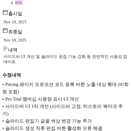
IOS
출시일
Nov 18, 2025
최종일
Nov 18, 2025
내역
사이드바 UI 개선 및 슬라이드 편집 기능 강화 등 전반적인 사용성 업
데이트
수정내역
• Pricing 페이지 프로모션 코드 등록 버튼 노출 대상 확대 (비회
원 포함)
• Pro Trial 멤버십 사용량 표시 UI 개선
• 사이드바 UI 1차 개선 (사이드바 고정, 히스토리 북마크 추
가)
• 슬라이드 편집기 글꼴 색상 변경 기능 추가
• 슬라이드 생성 직후 편집 버튼 활성화 오류 해결