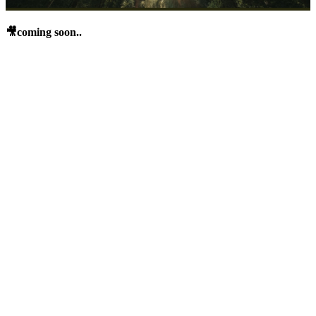
🎥coming soon..