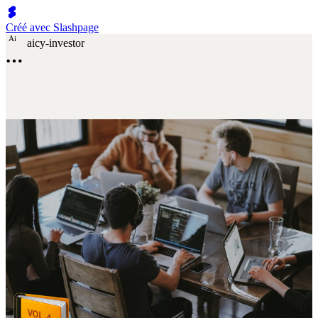
Créé avec Slashpage
A
i
aicy-investor