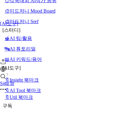
🧑‍🎨국내외 AI작가 공유
🎨미드저니 Mood Board
🎨미드저니 Sref
[AI도구]
[스터디]
🍯AI 팁/활용
🔤AI 튜토리얼
📖AI 키워드/용어
[AI도구]
🔖Insight 북마크
Sign In
🔖AI Tool 북마크
🔖Util 북마크
구독