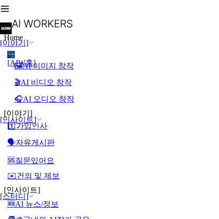
Home
[이야기]
[AIW홈]
🖼️AI 이미지 창작
🎬AI 비디오 창작
🎧AI 오디오 창작
[이야기]
[인사이트]
1️⃣가입인사
🗣️자유게시판
🆘질문있어요
✉️건의 및 제보
[인사이트]
[스터디]
🆕AI 뉴스/정보