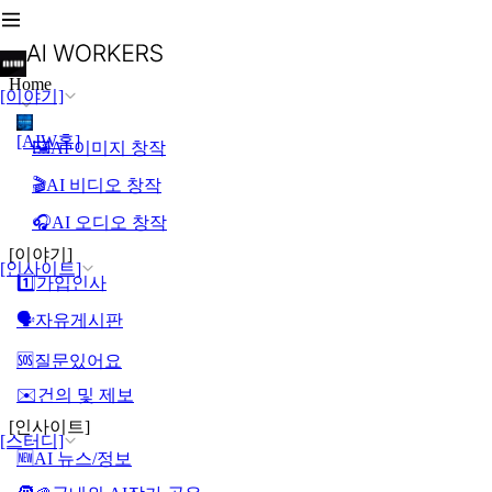
Home
[이야기]
[AIW홈]
🖼️AI 이미지 창작
🎬AI 비디오 창작
🎧AI 오디오 창작
[이야기]
[인사이트]
1️⃣가입인사
🗣️자유게시판
🆘질문있어요
✉️건의 및 제보
[인사이트]
[스터디]
🆕AI 뉴스/정보