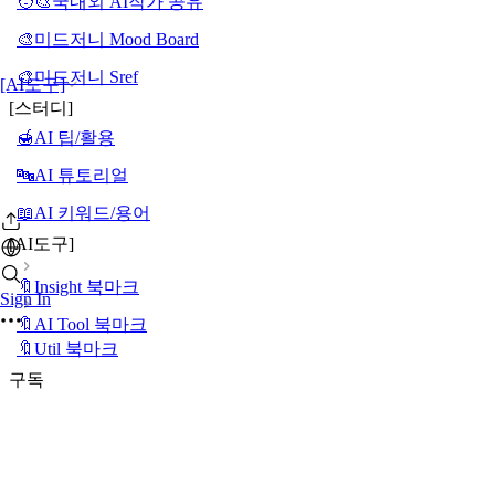
🧑‍🎨국내외 AI작가 공유
🎨미드저니 Mood Board
🎨미드저니 Sref
[AI도구]
[스터디]
🍯AI 팁/활용
🔤AI 튜토리얼
📖AI 키워드/용어
[AI도구]
🔖Insight 북마크
Sign In
🔖AI Tool 북마크
🔖Util 북마크
구독