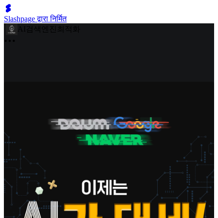
Slashpage द्वारा निर्मित
AI검색엔진최적화