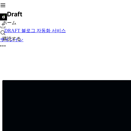
ホーム
DRAFT 블로그 자동화 서비스
購読する
サインイン