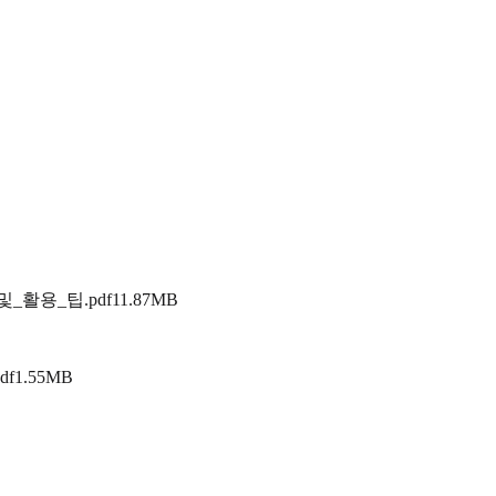
_활용_팁.pdf
11.87MB
df
1.55MB