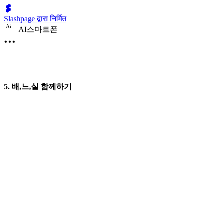
Slashpage द्वारा निर्मित
A
i
AI스마트폰
5. 배,느,실 함께하기