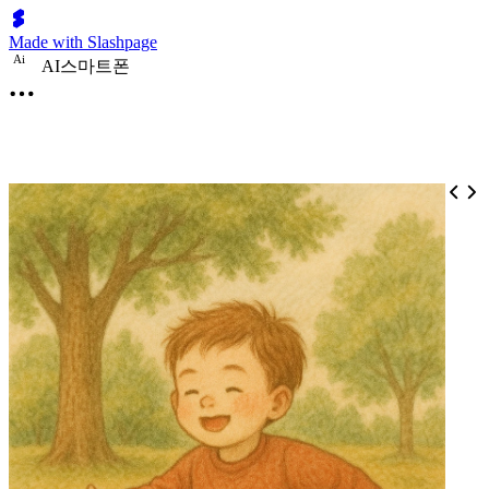
Made with Slashpage
A
i
AI스마트폰