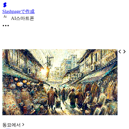
Slashpageで作成
A
i
AI스마트폰
동묘에서