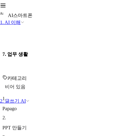
A
i
AI스마트폰
1. AI 이해
7. 업무 생활
카테고리
비어 있음
1
.
2. 글쓰기 AI
Papago
2
.
PPT 만들기