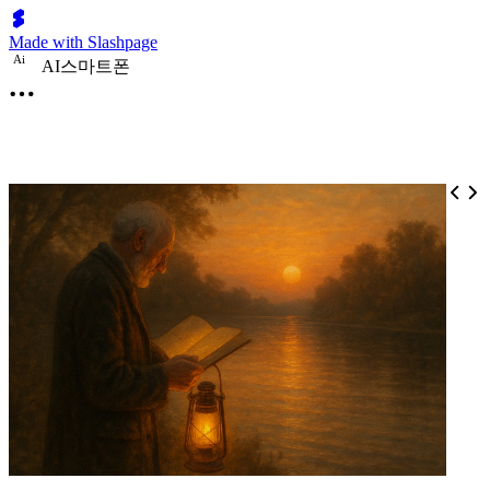
Made with Slashpage
A
i
AI스마트폰