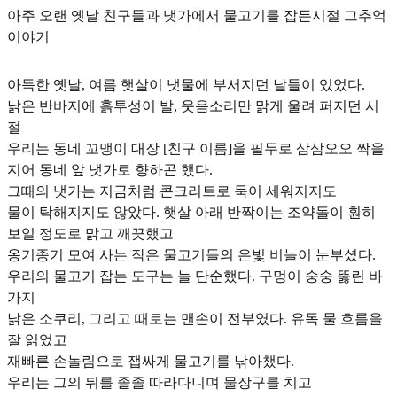
아주 오랜 옛날 친구들과 냇가에서 물고기를 잡든시절 그추억
이야기
아득한 옛날, 여름 햇살이 냇물에 부서지던 날들이 있었다.
낡은 반바지에 흙투성이 발, 웃음소리만 맑게 울려 퍼지던 시
절
우리는 동네 꼬맹이 대장 [친구 이름]을 필두로 삼삼오오 짝을
지어 동네 앞 냇가로 향하곤 했다.
그때의 냇가는 지금처럼 콘크리트로 둑이 세워지지도
물이 탁해지지도 않았다. 햇살 아래 반짝이는 조약돌이 훤히
보일 정도로 맑고 깨끗했고
옹기종기 모여 사는 작은 물고기들의 은빛 비늘이 눈부셨다.
우리의 물고기 잡는 도구는 늘 단순했다. 구멍이 숭숭 뚫린 바
가지
낡은 소쿠리, 그리고 때로는 맨손이 전부였다. 유독 물 흐름을
잘 읽었고
재빠른 손놀림으로 잽싸게 물고기를 낚아챘다.
우리는 그의 뒤를 졸졸 따라다니며 물장구를 치고