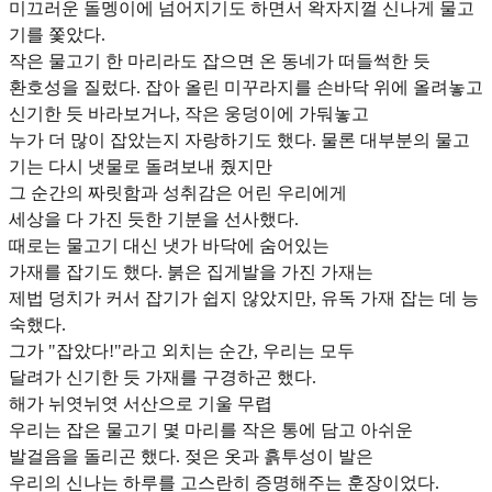
미끄러운 돌멩이에 넘어지기도 하면서 왁자지껄 신나게 물고
기를 쫓았다.
작은 물고기 한 마리라도 잡으면 온 동네가 떠들썩한 듯
환호성을 질렀다. 잡아 올린 미꾸라지를 손바닥 위에 올려놓고
신기한 듯 바라보거나, 작은 웅덩이에 가둬놓고
누가 더 많이 잡았는지 자랑하기도 했다. 물론 대부분의 물고
기는 다시 냇물로 돌려보내 줬지만
그 순간의 짜릿함과 성취감은 어린 우리에게
세상을 다 가진 듯한 기분을 선사했다.
때로는 물고기 대신 냇가 바닥에 숨어있는
가재를 잡기도 했다. 붉은 집게발을 가진 가재는
제법 덩치가 커서 잡기가 쉽지 않았지만, 유독 가재 잡는 데 능
숙했다.
그가 "잡았다!"라고 외치는 순간, 우리는 모두
달려가 신기한 듯 가재를 구경하곤 했다.
해가 뉘엿뉘엿 서산으로 기울 무렵
우리는 잡은 물고기 몇 마리를 작은 통에 담고 아쉬운
발걸음을 돌리곤 했다. 젖은 옷과 흙투성이 발은
우리의 신나는 하루를 고스란히 증명해주는 훈장이었다.