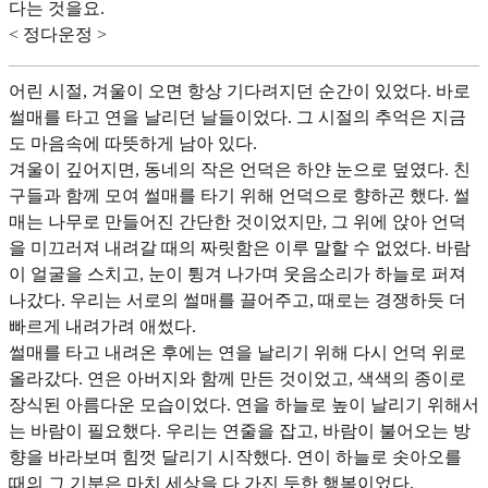
다는 것을요.
< 정다운정 >
어린 시절, 겨울이 오면 항상 기다려지던 순간이 있었다. 바로
썰매를 타고 연을 날리던 날들이었다. 그 시절의 추억은 지금
도 마음속에 따뜻하게 남아 있다.
겨울이 깊어지면, 동네의 작은 언덕은 하얀 눈으로 덮였다. 친
구들과 함께 모여 썰매를 타기 위해 언덕으로 향하곤 했다. 썰
매는 나무로 만들어진 간단한 것이었지만, 그 위에 앉아 언덕
을 미끄러져 내려갈 때의 짜릿함은 이루 말할 수 없었다. 바람
이 얼굴을 스치고, 눈이 튕겨 나가며 웃음소리가 하늘로 퍼져
나갔다. 우리는 서로의 썰매를 끌어주고, 때로는 경쟁하듯 더
빠르게 내려가려 애썼다.
썰매를 타고 내려온 후에는 연을 날리기 위해 다시 언덕 위로
올라갔다. 연은 아버지와 함께 만든 것이었고, 색색의 종이로
장식된 아름다운 모습이었다. 연을 하늘로 높이 날리기 위해서
는 바람이 필요했다. 우리는 연줄을 잡고, 바람이 불어오는 방
향을 바라보며 힘껏 달리기 시작했다. 연이 하늘로 솟아오를
때의 그 기분은 마치 세상을 다 가진 듯한 행복이었다.