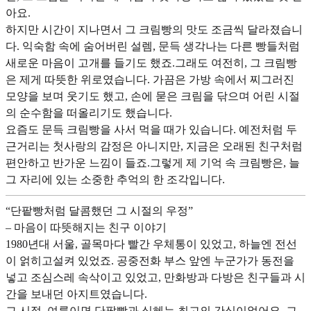
아요.
하지만 시간이 지나면서 그 크림빵의 맛도 조금씩 달라졌습니
다. 익숙함 속에 숨어버린 설렘, 문득 생각나는 다른 빵들처럼
새로운 마음이 고개를 들기도 했죠.그래도 여전히, 그 크림빵
은 제게 따뜻한 위로였습니다. 가끔은 가방 속에서 찌그러진
모양을 보며 웃기도 했고, 손에 묻은 크림을 닦으며 어린 시절
의 순수함을 떠올리기도 했습니다.
요즘도 문득 크림빵을 사서 먹을 때가 있습니다. 예전처럼 두
근거리는 첫사랑의 감정은 아니지만, 지금은 오래된 친구처럼
편안하고 반가운 느낌이 들죠.그렇게 제 기억 속 크림빵은, 늘
그 자리에 있는 소중한 추억의 한 조각입니다.
“단팥빵처럼 달콤했던 그 시절의 우정”
– 마음이 따뜻해지는 친구 이야기
1980년대 서울, 골목마다 빨간 우체통이 있었고, 하늘엔 전선
이 얽히고설켜 있었죠. 공중전화 부스 앞엔 누군가가 동전을
넣고 조심스레 속삭이고 있었고, 만화방과 다방은 친구들과 시
간을 보내던 아지트였습니다.
그 시절, 여름이면 단팥빵과 식혜는 최고의 간식이었어요. 그