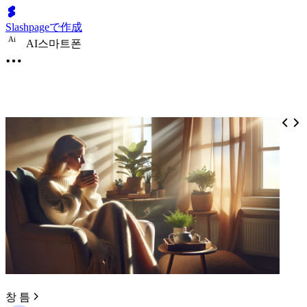
Slashpageで作成
A
i
AI스마트폰
창 틈