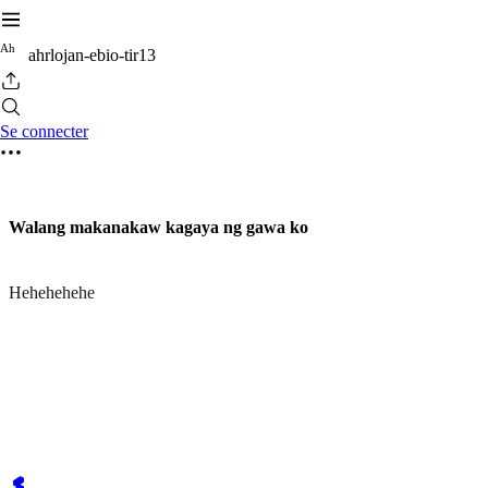
A
h
ahrlojan-ebio-tir13
Se connecter
Walang makanakaw kagaya ng gawa ko
Hehehehehe