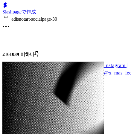
Slashpageで作成
A
d
adisnotart-socialpage-30
2161039 이하나👇
Instagram |
@x_mas_lee