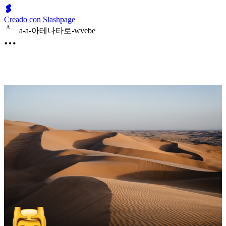
Creado con Slashpage
A
-
a-a-아테나타로-wvebe