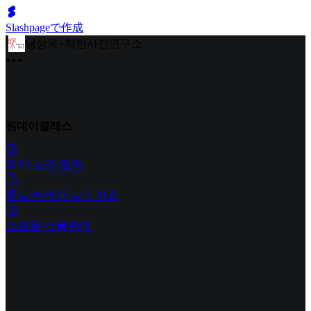
Slashpageで作成
남상욱+착한사진연구소
원데이클래스
취미/교양/힐링
홍보/마케팅/보도자료
쇼핑몰/상품판매