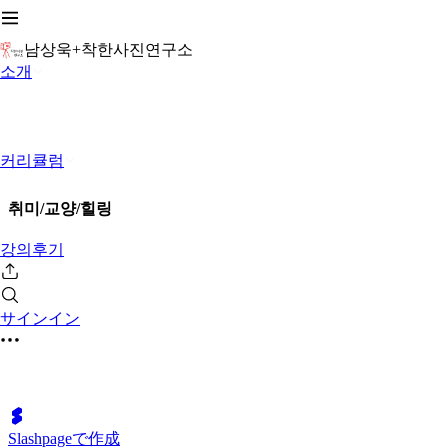
남상욱+착한사진연구소
소개
커리큘럼
취미/교양/힐링
강의후기
サインイン
Slashpageで作成