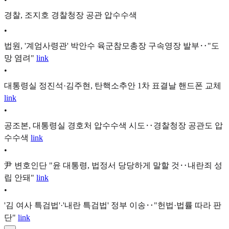
경찰, 조지호 경찰청장 공관 압수수색
•
법원, '계엄사령관' 박안수 육군참모총장 구속영장 발부‥"도
망 염려"
link
•
대통령실 정진석·김주현, 탄핵소추안 1차 표결날 핸드폰 교체
link
•
공조본, 대통령실 경호처 압수수색 시도‥경찰청장 공관도 압
수수색
link
•
尹 변호인단 "윤 대통령, 법정서 당당하게 말할 것‥내란죄 성
립 안돼"
link
•
'김 여사 특검법'·'내란 특검법' 정부 이송‥"헌법·법률 따라 판
단"
link