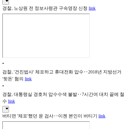
경찰, 노상원 전 정보사령관 구속영장 신청
link
•
검찰, '건진법사' 체포하고 휴대전화 압수‥2018년 지방선거
'뒷돈' 혐의
link
•
경찰, 대통령실 경호처 압수수색 불발‥7시간여 대치 끝에 철
수
link
버티면 '체포'했던 윤 검사‥이젠 본인이 버티기
link