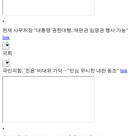
•
헌재 사무처장 "대통령 권한대행, 재판관 임명권 행사 가능"
link
국회
국민의힘, '친윤' 비대위 가닥‥"민심 무시한 내란 동조"
link
•