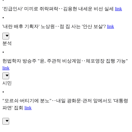
'진급인사' 미끼로 쥐락펴락‥김용현 내세운 비선 실세
link
•
'내란 배후 기획자' 노상원‥점 집 사는 '안산 보살'?
link
분석
•
헌법학자 방승주 "윤, 주관적 비상계엄‥체포영장 집행 가능"
link
시민
•
"모르쇠·버티기에 분노"‥내일 광화문·관저 앞에서도 '대통령
파면' 집회
link