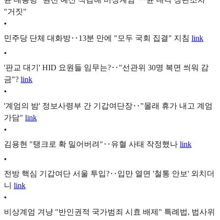
"거짓"
•
민주당 단체 대화방‥13분 만에 "모두 국회 집결" 지침
link
•
'판교 대기' HID 요원들 임무는?‥"선관위 30명 복면 씌워 감
금"?
link
•
'계엄의 밤' 정보사령부 간 기갑여단장‥"몰래 휴가 내고 계엄
가담"
link
•
김용현 "탱크로 확 밀어버려"‥유혈 사태 작정했나
link
•
전방 핵심 기갑여단 서울 투입?‥입만 열면 '철통 안보' 외치더
니
link
•
비상계엄 겨냥 "반인권적 국가범죄 시효 배제" 특례법, 법사위