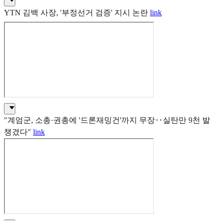
YTN 김백 사장, '부정선거 검증' 지시 논란
link
"계엄군, 소총·권총에 '드론재밍건'까지 무장‥실탄만 9천 발
챙겼다"
link