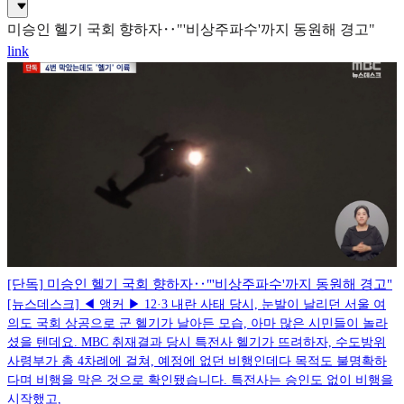
미승인 헬기 국회 향하자‥"'비상주파수'까지 동원해 경고"
link
[단독] 미승인 헬기 국회 향하자‥"'비상주파수'까지 동원해 경고"
[뉴스데스크] ◀ 앵커 ▶ 12·3 내란 사태 당시, 눈발이 날리던 서울 여
의도 국회 상공으로 군 헬기가 날아든 모습, 아마 많은 시민들이 놀라
셨을 텐데요. MBC 취재결과 당시 특전사 헬기가 뜨려하자, 수도방위
사령부가 총 4차례에 걸쳐, 예정에 없던 비행인데다 목적도 불명확하
다며 비행을 막은 것으로 확인됐습니다. 특전사는 승인도 없이 비행을
시작했고,