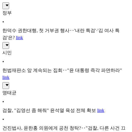
정부
•
한덕수 권한대행, 첫 거부권 행사‥'내란 특검'·'김 여사 특
검'은?
link
시민
•
헌법재판소 앞 계속되는 집회‥"윤 대통령 즉각 파면하라"
link
명태균
•
검찰, "김영선 좀 해줘" 윤석열 육성 전체 확보
link
•
건진법사, 윤한홍 의원에게 공천 청탁?‥"검찰, 다른 사건 끄