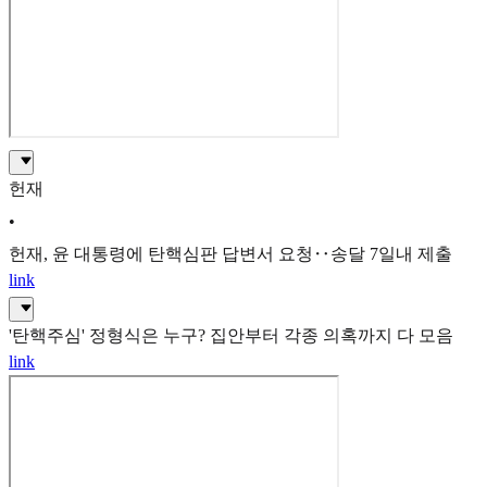
헌재
•
헌재, 윤 대통령에 탄핵심판 답변서 요청‥송달 7일내 제출
link
'탄핵주심' 정형식은 누구? 집안부터 각종 의혹까지 다 모음
link