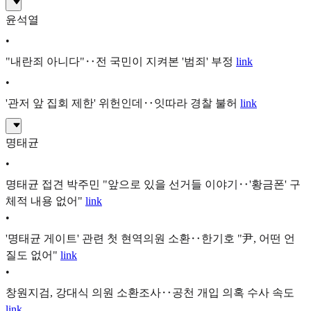
윤석열
•
"내란죄 아니다"‥전 국민이 지켜본 '범죄' 부정
link
•
'관저 앞 집회 제한' 위헌인데‥잇따라 경찰 불허
link
명태균
•
명태균 접견 박주민 "앞으로 있을 선거들 이야기‥'황금폰' 구
체적 내용 없어"
link
•
'명태균 게이트' 관련 첫 현역의원 소환‥한기호 "尹, 어떤 언
질도 없어"
link
•
창원지검, 강대식 의원 소환조사‥공천 개입 의혹 수사 속도
link