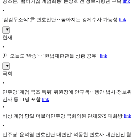
공조본, '햄버거집 계엄회동' 문상호 전 정보사령관 구속
link
•
'감감무소식' 尹 변호인단‥높아지는 강제수사 가능성
link
헌재
•
尹, 오늘도 '반송'‥"헌법재판관들 상황 공유"
link
국회
•
민주당 '계엄 국조 특위' 위원장에 안규백‥행안·법사·정보위
간사 등 11명 포함
link
•
비상 계엄 당일 더불어민주당 국회의원 단체SNS 대화방
link
•
민주당 '윤석열 변호인단 대변인' 석동현 변호사 내란선전 혐