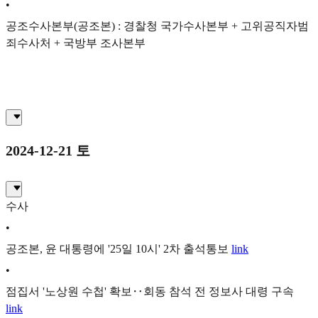
•
공조수사본부(공조본) : 경찰청 국가수사본부 + 고위공직자범
죄수사처 + 국방부 조사본부
2024-12-21 토
수사
•
공조본, 윤 대통령에 '25일 10시' 2차 출석통보
link
•
점집서 '노상원 수첩' 확보‥회동 참석 전 정보사 대령 구속
link