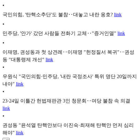
•
국민의힘, '탄핵소추단'도 불참‥대놓고 내란 옹호?
link
•
민주당, '안가' 갔던 사람들 전화기 교체‥"증거인멸"
link
•
이재명, 권성동과 첫 상견례‥이재명 "헌정질서 복귀"‥권성
동 "대통령제 개선"
link
•
우원식 "국민의힘·민주당, '내란 국정조사' 특위 명단 20일까지
내야"
link
•
23·24일 이틀간 헌법재판관 3인 청문회‥여당 불참 속 의결
link
•
권성동 "윤석열 탄핵안보다 이진숙·최재해 탄핵안 먼저 심리
해야"
link