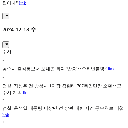
집어내"
link
2024-12-18 수
수사
•
공수처 출석통보서 보내면 죄다 '반송'‥수취인불명?
link
•
검찰, 정성우 전 방첩사 1처장·김현태 707특임단장 소환‥군
수사 가속
link
•
검찰, 윤석열 대통령·이상민 전 장관 내란 사건 공수처로 이첩
link
•