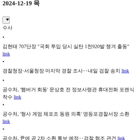
2024-12-19 목
수사
•
김현태 707단장 "국회 투입 당시 실탄 1천920발 챙겨 출동"
link
•
경찰청장·서울청장 마지막 경찰 조사‥내일 검찰 송치
link
•
공수처, '햄버거 회동' 문상호 전 정보사령관 휴대전화 포렌식
착수
link
•
공수처, '형사 계엄 체포조 동원 의혹' 영등포경찰서장 소환
link
•
공수처, 尹에 곧 2차 소환 통보 예정‥검찰 협조 관건
link