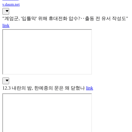
v.daum.net
"계엄군, '입틀막' 위해 휴대전화 압수?‥출동 전 유서 작성도"
link
12.3 내란의 밤, 한예종의 문은 왜 닫혔나
link