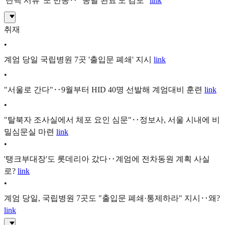
'탄핵 서류' 또 반송‥"'송달 완료'도 검토"
link
취재
•
계엄 당일 국립병원 7곳 '출입문 폐쇄' 지시
link
•
"서울로 간다"‥9월부터 HID 40명 선발해 계엄대비 훈련
link
•
"탈북자 조사실에서 체포 요인 심문"‥정보사, 서울 시내에 비
밀심문실 마련
link
•
'탱크부대장'도 롯데리아 갔다‥계엄에 전차동원 계획 사실
로?
link
•
계엄 당일, 국립병원 7곳도 "출입문 폐쇄·통제하라" 지시‥왜?
link