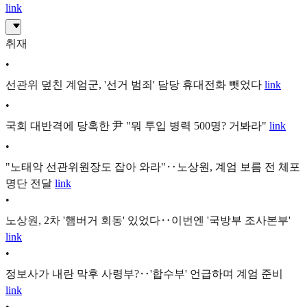
link
취재
•
선관위 덮친 계엄군, '선거 범죄' 담당 휴대전화 뺏었다
link
•
국회 대반격에 당혹한 尹 "뭐 투입 병력 500명? 거봐라"
link
•
"노태악 선관위원장도 잡아 와라"‥노상원, 계엄 보름 전 체포
명단 전달
link
•
노상원, 2차 '햄버거 회동' 있었다‥이번엔 '국방부 조사본부'
link
•
정보사가 내란 막후 사령부?‥'합수부' 언급하며 계엄 준비
link
•