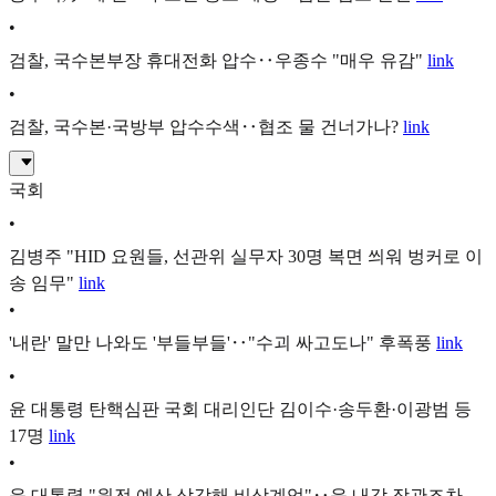
•
검찰, 국수본부장 휴대전화 압수‥우종수 "매우 유감"
link
•
검찰, 국수본·국방부 압수수색‥협조 물 건너가나?
link
국회
•
김병주 "HID 요원들, 선관위 실무자 30명 복면 씌워 벙커로 이
송 임무"
link
•
'내란' 말만 나와도 '부들부들'‥"수괴 싸고도나" 후폭풍
link
•
윤 대통령 탄핵심판 국회 대리인단 김이수·송두환·이광범 등
17명
link
•
윤 대통령 "원전 예산 삭감해 비상계엄"‥윤 내각 장관조차