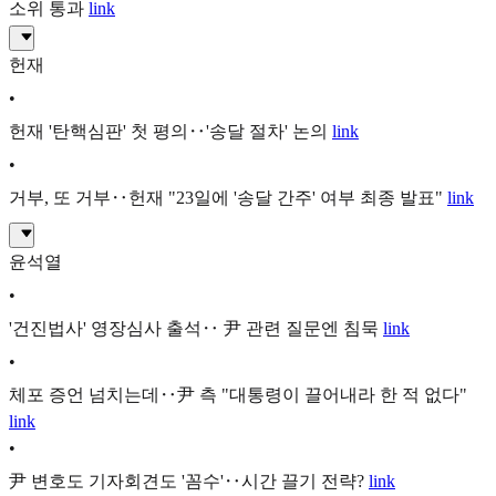
소위 통과
link
헌재
•
헌재 '탄핵심판' 첫 평의‥'송달 절차' 논의
link
•
거부, 또 거부‥헌재 "23일에 '송달 간주' 여부 최종 발표"
link
윤석열
•
'건진법사' 영장심사 출석‥ 尹 관련 질문엔 침묵
link
•
체포 증언 넘치는데‥尹 측 "대통령이 끌어내라 한 적 없다"
link
•
尹 변호도 기자회견도 '꼼수'‥시간 끌기 전략?
link