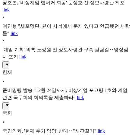
공조본, '비상계엄 햄버거 회동' 문상호 전 정보사령관 체포
link
•
여인형 "체포명단, 尹이 사석에서 문제 있다고 언급했던 사람
들"
link
•
'계엄 기획' 의혹 노상원 전 정보사령관 구속 갈림길‥영장심
사 포기
link
헌재
•
준비명령 발송 "12월 24일까지, 비상계엄 포고령 1호와 계엄
관련 국무회의 회의록을 제출하라"
link
국회
•
국민의힘, '헌재 추가 임명' 반대‥"시간끌기"
link