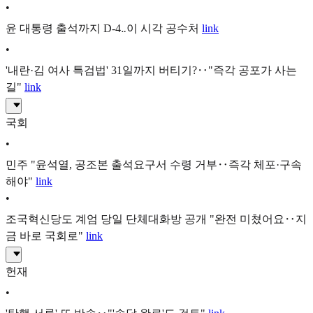
•
윤 대통령 출석까지 D-4‥이 시각 공수처
link
•
'내란·김 여사 특검법' 31일까지 버티기?‥"즉각 공포가 사는
길"
link
국회
•
민주 "윤석열, 공조본 출석요구서 수령 거부‥즉각 체포·구속
해야"
link
•
조국혁신당도 계엄 당일 단체대화방 공개 "완전 미쳤어요‥지
금 바로 국회로"
link
헌재
•