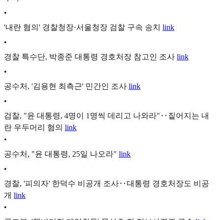
•
'내란 혐의' 경찰청장·서울청장 검찰 구속 송치
link
•
경찰 특수단, 박종준 대통령 경호처장 참고인 조사
link
•
공수처, '김용현 최측근' 민간인 조사
link
•
검찰, "윤 대통령, 4명이 1명씩 데리고 나와라"‥짙어지는 내
란 우두머리 혐의
link
•
공수처, "윤 대통령, 25일 나오라"
link
•
경찰, '피의자' 한덕수 비공개 조사‥대통령 경호처장도 비공
개
link
•