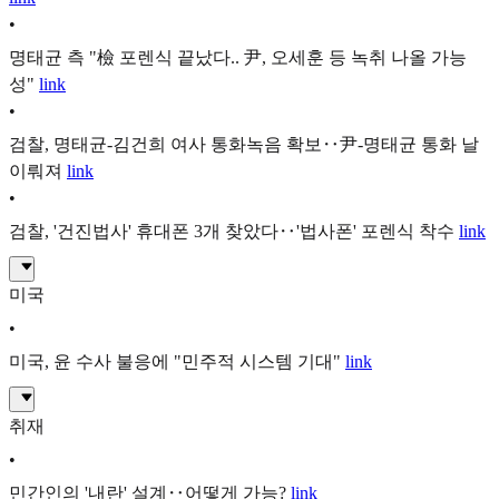
•
명태균 측 "檢 포렌식 끝났다.. 尹, 오세훈 등 녹취 나올 가능
성"
link
•
검찰, 명태균-김건희 여사 통화녹음 확보‥尹-명태균 통화 날
이뤄져
link
•
검찰, '건진법사' 휴대폰 3개 찾았다‥'법사폰' 포렌식 착수
link
미국
•
미국, 윤 수사 불응에 "민주적 시스템 기대"
link
취재
•
민간인의 '내란' 설계‥어떻게 가능?
link