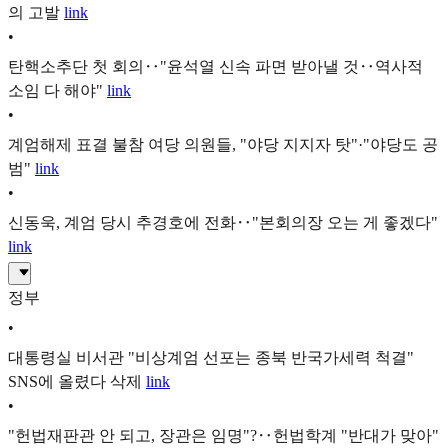
의 고발
link
•
탄핵소추단 첫 회의‥"윤석열 신속 파면 받아낼 것‥역사적
소임 다 해야"
link
•
계엄해제 표결 불참 여당 의원들, "야당 지지자 탓"·"야당도 공
범"
link
•
신동욱, 계엄 당시 추경호에 전화‥"본회의장 오는 게 좋겠다"
link
정부
•
대통령실 비서관 "비상계엄 선포는 종북 반국가세력 척결"
SNS에 올렸다 삭제
link
•
"헌법재판관 안 되고, 장관은 임명"?‥헌법학계 "반대가 맞아"