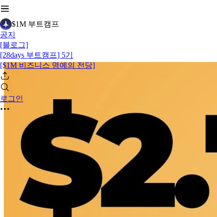
$1M 부트캠프
공지
[블로그]
[28days 부트캠프] 5기
[$1M 비즈니스 명예의 전당]
로그인